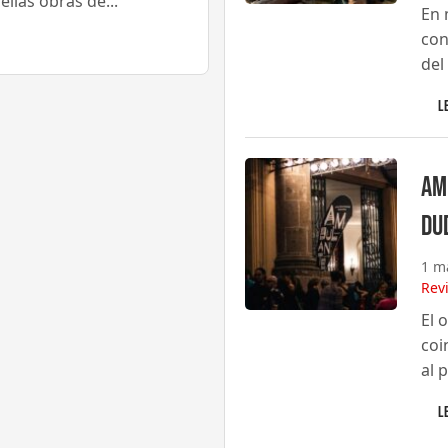
llas obras de...
En 
con
del
L
Am
du
1 m
Rev
El 
coi
al 
L