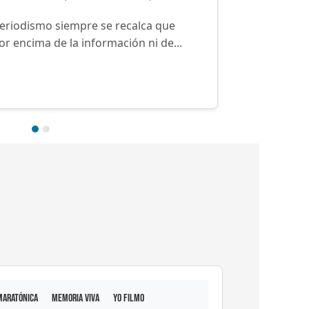
tores. Con la finalidad de extender
 de voces que se dejan escuchar a...
Maratónica
Memoria viva
Yo filmo