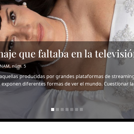
 acto
o UNAM, núm. 5
 se recalca que quien escribe no está por encima de la inf
 a la crítica de...