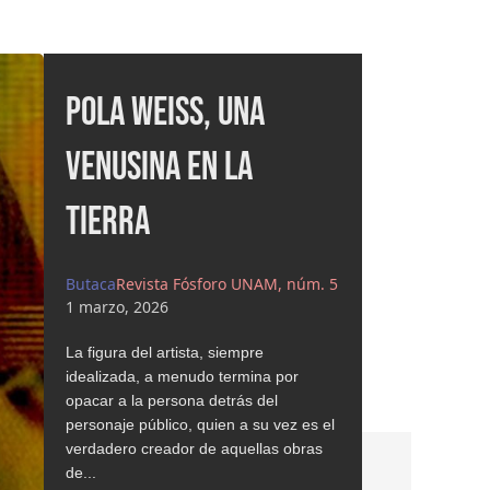
Fósforo II. El último
acto
Memoria viva
Revista Fósforo UNAM, núm. 5
1 marzo, 2026
En clase elemental de periodismo
siempre se recalca que quien escribe
no está por encima de la información ni
de sus entrevistados. Si trasladamos
ese principio a la crítica de...
Leer Más