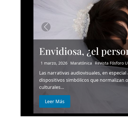
Anterior
Fósforo II. El último
1 marzo, 2026
Memoria viva
Revista Fósfor
En clase elemental de periodismo siempre
entrevistados. Si trasladamos ese principio
Leer Más