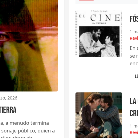
Fós
1 m
Rev
En 
se 
enc
L
zo, 2026
La
Tierra
cr
zada, a menudo termina
1 m
rsonaje público, quien a
Rev