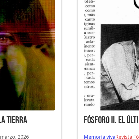
la Tierra
Te seguimos ama
 marzo, 2026
Memoria viva
Revista F