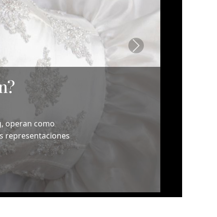
Siguiente
ormación ni de sus