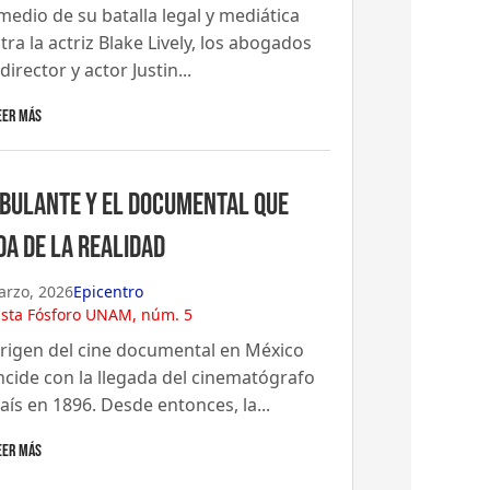
medio de su batalla legal y mediática
tra la actriz Blake Lively, los abogados
 director y actor Justin...
eer Más
bulante y el documental que
da de la realidad
arzo, 2026
Epicentro
ista Fósforo UNAM, núm. 5
origen del cine documental en México
ncide con la llegada del cinematógrafo
país en 1896. Desde entonces, la...
eer Más