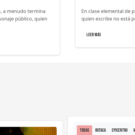
da, a menudo termina
Queridas y queridos lec
sonaje público, quien
para ustedes el abanico
Leer Más
Todas
Butaca
Epicentro