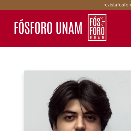
revistafosf
Revista Fósforo UNAM
Revista digital de crítica cinematográfica