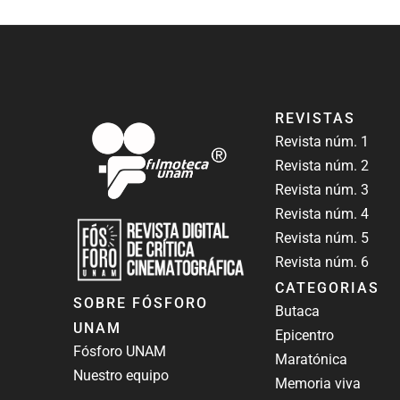
c
e
b
o
o
REVISTAS
k
Revista núm. 1
Revista núm. 2
Revista núm. 3
Revista núm. 4
Revista núm. 5
Revista núm. 6
CATEGORIAS
Revista Fósforo UNAM
Revista digital de crítica cinematográfica
SOBRE FÓSFORO
Butaca
UNAM
Epicentro
Fósforo UNAM
Maratónica
Nuestro equipo
Memoria viva