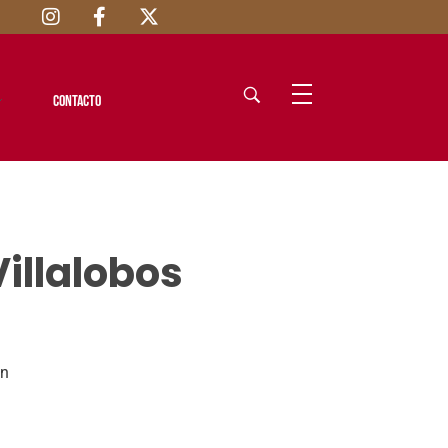
Contacto
Villalobos
ón