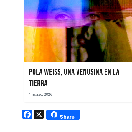
Pola Weiss, una venusina en la
Tierra
1 marzo, 2026
F
X
Share
a