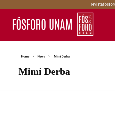
revistafosf
Revista Fósforo UNAM
Revista digital de crítica cinematográfica
Home
News
Mimí Derba
Mimí Derba