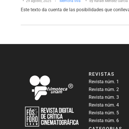
29 agosto, 2025
Memoria viva
by
Rafael Méndez García
Este texto da cuenta de las posibilidades que conlleva 
REVISTAS
Revista núm. 1
Revista núm. 2
Revista núm. 3
Revista núm. 4
Revista núm. 5
Revista núm. 6
CATEGORIAS